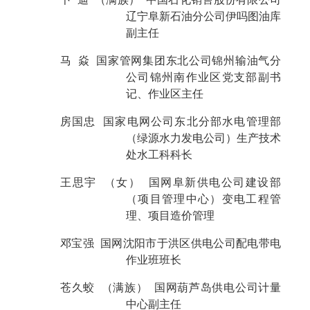
辽宁阜新石油分公司伊吗图油库
副主任
马
焱
国家管网集团东北公司锦州输油气分
公司锦州南作业区党支部副书
记、作业区主任
房国忠
国家电网公司东北分部水电管理部
（绿源水力发电公司）生产技术
处水工科科长
王思宇
（女）
国网阜新供电公司建设部
（项目管理中心）变电工程管
理、项目造价管理
邓宝强
国网沈阳市于洪区供电公司配电带电
作业班班长
苍久蛟
（满族）
国网葫芦岛供电公司计量
中心副主任