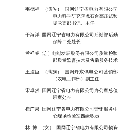
韦德福
（满族）
国网辽宁省电力有限公司
电力科学研究院虎石台高压试验
场党支部书记、主任
于海洋
国网辽宁省电力有限公司后勤部后勤
保障二处处长
孟祥睿
辽宁电能发展股份有限公司质量检验
部质量监督技术及售后服务技术
王道臣
（满族）
国网丹东供电公司营销部
（农电工作部）副主任
宋卓然
国网辽宁省电力有限公司办公室总值
班室处长
崔广泉
国网辽宁省电力有限公司营销服务中
心现场检验室四级职员
林
博
（女）
国网辽宁省电力有限公司物资