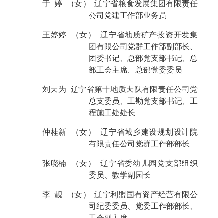
于
婷
（女）
辽宁省粮食发展集团有限责任
公司党建工作部业务员
王婷婷
（女）
辽宁省地质矿产投资开发集
团有限公司党群工作部副部长、
团委书记、总部党支部书记、总
部工会主席、总部党委委员
刘大为
辽宁省第十地质大队有限责任公司党
总支委员、工勘党支部书记、工
程施工处处长
仲桂新
（女）
辽宁省城乡建设规划设计院
有限责任公司党群工作部部长
张晓楠
（女）
辽宁省委幼儿园党支部组织
委员、教学副园长
李
靓
（女）
辽宁利盟国有资产经营有限公
司纪委委员、党委工作部部长、
工会副主席