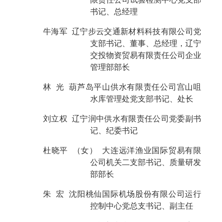
书记、总经理
牛海军
辽宁步云交通新材料科技有限公司党
支部书记、董事、总经理，辽宁
交投物资贸易有限责任公司企业
管理部部长
林
光
葫芦岛平山供水有限责任公司宫山咀
水库管理处党支部书记、处长
刘立权
辽宁润中供水有限责任公司党委副书
记、纪委书记
杜晓平
（女）
大连远洋渔业国际贸易有限
公司机关二支部书记、质量研发
部部长
朱
宏
沈阳桃仙国际机场股份有限公司运行
控制中心党总支书记、副主任