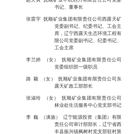
书记、董事长
张震宇
抚顺矿业集团有限责任公司西露天矿
党委副书记、纪委书记、工会主
席，辽宁西露天生态环境工程有
限公司党委副书记、纪委书记、
工会主席
李兰婷
（女）
抚顺矿业集团有限责任公司
党委组织部一级职员
路
颖
（女）
抚顺矿业集团有限责任公司东
露天矿政工部部长
张淑玲
（女）
抚顺矿业集团有限责任公司
林业处生活服务中心党支部书记
李
巍
（满族）
辽宁能源投资（集团）
有限
责任公司审计部部长，辽宁省西
丰县振兴镇枫树村党支部驻村第