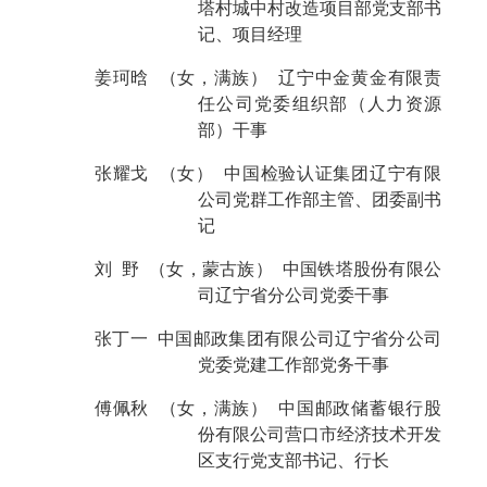
塔村城中村改造项目部党支部书
记、项目经理
姜珂晗
（女，满族）
辽宁中金黄金有限责
任公司党委组织部（人力资源
部）干事
张耀戈
（女）
中国检验认证集团辽宁有限
公司党群工作部主管、团委副书
记
刘
野
（女，蒙古族）
中国铁塔股份有限公
司辽宁省分公司党委干事
张丁一
中国邮政集团有限公司辽宁省分公司
党委党建工作部党务干事
傅佩秋
（女，满族）
中国邮政储蓄银行股
份有限公司营口市经济技术开发
区支行党支部书记、行长