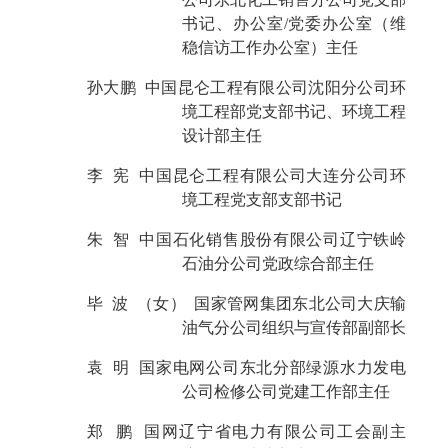
书记、办公室
/党委办公室（维
稳信访工作办公室）主任
孙大鹏
中国昆仑工程有限公司沈阳分公司环
境工程部党支部书记、环境工程
设计部主任
李
宪
中国昆仑工程有限公司大连分公司环
境工程党支部支部书记
朱
智
中国石化销售股份有限公司辽宁铁岭
石油分公司党政综合部主任
毕
波
（女）
国家管网集团东北公司大庆输
油气分公司组织与宣传部副部长
袁
明
国家电网公司东北分部绿源水力发电
公司检修公司党建工作部主任
郑
鹏
国网辽宁省电力有限公司工会副主