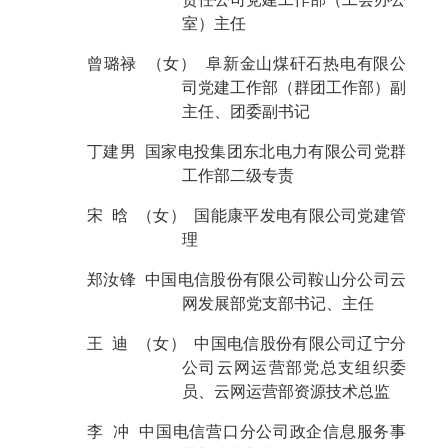
室）主任
曾璐禄
（女）
阜新金山煤矸石热电有限公
司党建工作部（群团工作部）副
主任、团委副书记
丁建男
国家电投集团东北电力有限公司党群
工作部二级专责
宋
晗
（女）
国能康平发电有限公司党建管
理
郑汝锋
中国电信股份有限公司鞍山分公司云
网发展部党支部书记、主任
王
迪
（女）
中国电信股份有限公司辽宁分
公司云网运营部党总支组织委
员、云网运营部资源技术总监
李
冲
中国电信营口分公司政企信息服务事