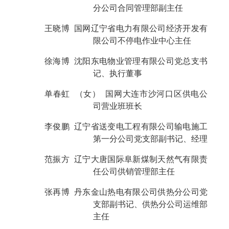
分公司合同管理部副主任
王晓博
国网辽宁省电力有限公司经济开发有
限公司不停电作业中心主任
徐海博
沈阳东电物业管理有限公司党总支书
记、执行董事
单春虹
（女）
国网大连市沙河口区供电公
司营业班班长
李俊鹏
辽宁省送变电工程有限公司输电施工
第一分公司党支部副书记、经理
范振方
辽宁大唐国际阜新煤制天然气有限责
任公司供销管理部主任
张再博
丹东金山热电有限公司供热分公司党
支部副书记、供热分公司运维部
主任