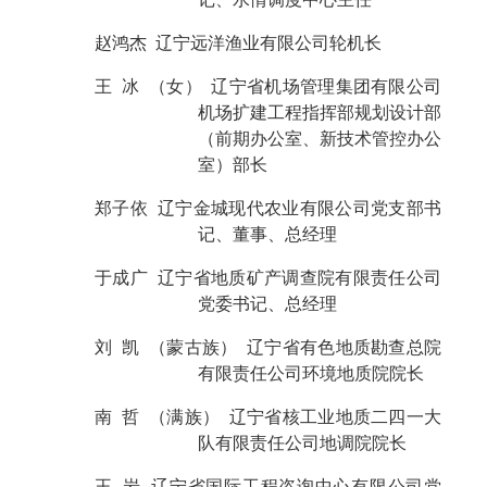
赵鸿杰
辽宁远洋渔业有限公司轮机长
王
冰
（女）
辽宁省机场管理集团有限公司
机场扩建工程指挥部规划设计部
（前期办公室、新技术管控办公
室）部长
郑子依
辽宁金城现代农业有限公司党支部书
记、董事、总经理
于成广
辽宁省地质矿产调查院有限责任公司
党委书记、总经理
刘
凯
（蒙古族）
辽宁省有色地质勘查总院
有限责任公司环境地质院院长
南
哲
（满族）
辽宁省核工业地质二四一大
队有限责任公司地调院院长
王
岩
辽宁省国际工程咨询中心有限公司党