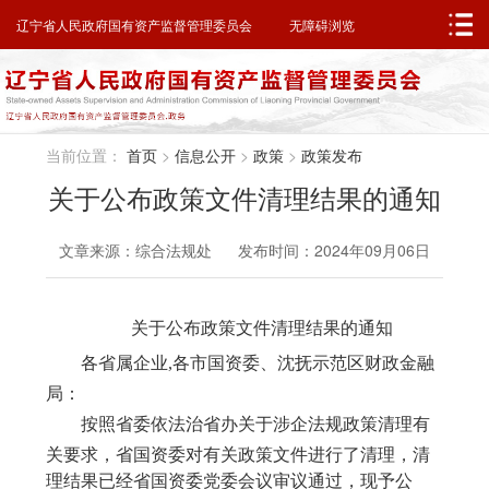
邮箱系统
无障碍浏览
辽宁省人民政府
辽宁省人民政府国有资产监督管理委员会
无障碍浏览
当前位置：
首页
>
信息公开
>
政策
>
政策发布
关于公布政策文件清理结果的通知
文章来源：综合法规处 发布时间：2024年09月06日
关于公布
政策
文件清理结果的通知
各省属企业
,各市国资委、沈抚示范区财政金融
局
：
按照省委依法治省办关于涉企法规政策清理有
关
要求，省国资委对
有关政策文件
进行了清理，清
理结果已经省国资委党委会议审议通过，现予公