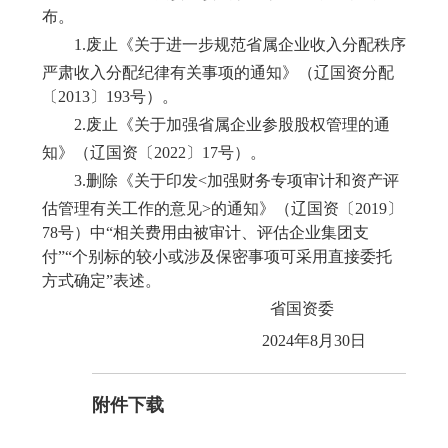
布。
1.
废止
《
关于进一步规范省属企业收入分配秩序
严肃收入分配纪律有关事项的通知
》（辽国资分配
〔2013〕193号）。
2.废止《
关于加强省属企业参股股权管理的通
知
》（辽国资〔2022〕17号）。
3.
删除《
关于印发
<
加强财务专项审计和资产评
估管理有关工作的意见
>
的通知
》（辽国资〔2019〕
78号）中“相关费用由被审计、评估企业集团支
付”“个别标的较小或涉及保密事项可采用直接委托
方式确定”表述。
省国资委
202
4
年
8
月
30
日
附件下载