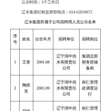
公示时间：
5
个工作日
辽水集团纪检监察部
电话：
024-62839872
辽水集团所属子公司拟聘用人员公示名单
序
姓名
出生年月
拟聘单位
拟聘岗位
号
辽宁润中供
集团总部
1
王誉
2001.08
水有限责任
财务部储
公司
备岗
辽宁润中供
桓仁管理
陶煜
2
2001.09
水有限责任
处调度运
良
公司
行
辽宁润中供
桓仁管理