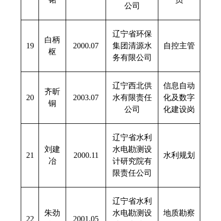
公司
辽宁省环保
白柄
19
2000.07
集团清源水
自控主管
枢
务有限公司
辽宁西北供
信息自动
齐昕
20
2003.07
水有限责任
化及数字
铜
公司
化建设岗
辽宁省水利
刘建
水电勘测设
21
2000.11
水利规划
冶
计研究院有
限责任公司
辽宁省水利
朱劲
水电勘测设
地质勘察
22
2001.05