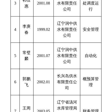
祁佳
3
2001.08
水有限责任
处调度运
惠
公司
行
辽宁润中供
李庚
4
1999.02
水有限责任
安全管理
春
公司
辽宁润中供
常璧
5
2001.07
水有限责任
自动化
麟
公司
长兴岛供水
郭鹏
概预算管
6
2002.01
有限责任公
飞
理
司
辽宁省汤河
王周
水库管理局
7
2003.05
财务管理