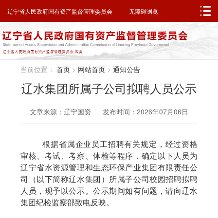
邮箱系统
无障碍浏览
辽宁省人民政府
辽宁省人民政府国有资产监督管理委员会
无障碍浏览
当前位置：
首页
>
网站首页
>
通知公告
辽水集团所属子公司拟聘人员公示
文章来源：辽宁国资 发布时间：2026年07月06日
根据省属企业员工招聘有关规定，经过资格
审核、
考试
、考察、体检等程序，确定以下人员为
辽宁省水资源管理
和生态环保产业
集团有限责任公
司
（以下简称辽水集团）所属子公司校园招聘
拟聘
人员，现予以公示。公示期间如有问题，请向
辽水
集团纪检监察部
致电反映
。