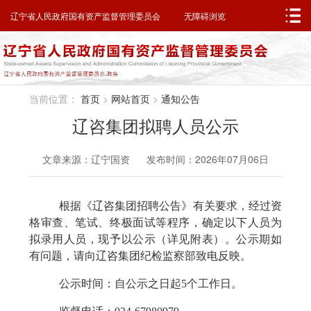
邮箱系统
无障碍浏览
辽宁省人民政府
辽宁省人民政府国有资产监督管理委员会
无障碍浏览
当前位置：
首页
>
网站首页
>
通知公告
辽咨集团拟聘人员公示
文章来源：辽宁国资 发布时间：2026年07月06日
根据
《辽咨集团招聘公告》
有关要求，经过资
格审查、笔试、终极面试等程序，确定以下人员为
拟录用
人员，现予以公示（详见
附表
）。公示期如
有问题，请向辽咨集团纪检监察部致电反映。
公示时间：自公示之日起
5
个工作日。