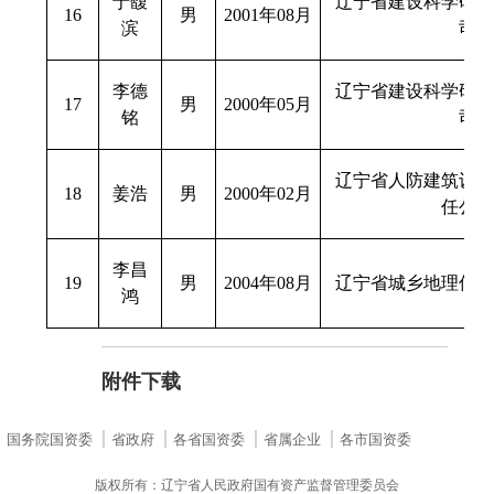
于馥
辽宁省建设科学研究
16
男
2001年08月
滨
司
李德
辽宁省建设科学研究
17
男
2000年05月
铭
司
辽宁省人防建筑设计
18
姜浩
男
2000年02月
任公司
李昌
19
男
2004年08月
辽宁省城乡地理信息
鸿
附件下载
国务院国资委
省政府
各省国资委
省属企业
各市国资委
版权所有：辽宁省人民政府国有资产监督管理委员会